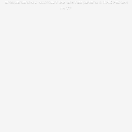
специалистам с многолетним опытом работы в ФНС России
по УР
ИМЯ
ТЕЛЕФОН
E-MAIL
НЕ ОБЯЗАТЕЛЬНО
ПЕРЕЗВОНИТЕ МНЕ