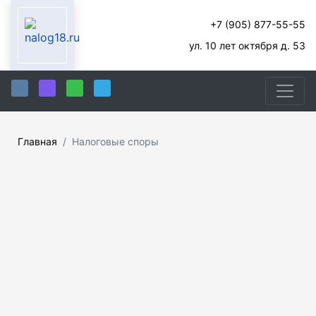
+7 (905) 877-55-55
ул. 10 лет октября д. 53
Главная
Налоговые споры
Защищая права и законные интересы граждан и
юридических лиц более 20 лет, я приобрела
уникальный опыт в разрешении экономических споров.
В настоящее время оказываю юридическую помощь по
арбитражным делам, по уголовным и гражданским
делам, банкротству. Консультирую по вопросам,