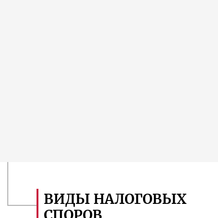
связанным с текущей деятельностью юридических лиц
и индивидуальных предпринимателей.
Представляю интересы доверителей в
правоохранительных органах и судах всех инстанций.
Моя 29 летняя практика по налоговым и экономическим
спорам, накопленный опыт позволяют осуществлять
комплексную правовую защиту бизнеса.
Подробнее о нашей команде
ВИДЫ НАЛОГОВЫХ
СПОРОВ